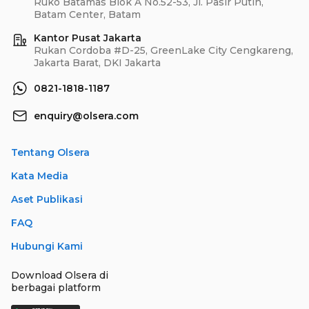
Ruko Batamas Blok A No.52-53, Jl. Pasir Putih,
Batam Center, Batam
Kantor Pusat Jakarta
Rukan Cordoba #D-25, GreenLake City Cengkareng,
Jakarta Barat, DKI Jakarta
0821-1818-1187
enquiry@olsera.com
Tentang Olsera
Kata Media
Aset Publikasi
FAQ
Hubungi Kami
Download Olsera di
berbagai platform