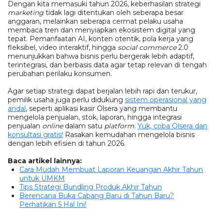
Dengan kita memasuki tahun 2026, keberhasilan strategi
marketing
tidak lagi ditentukan oleh seberapa besar
anggaran, melainkan seberapa cermat pelaku usaha
membaca tren dan menyiapkan ekosistem digital yang
tepat. Pemanfaatan AI, konten otentik, pola kerja yang
fleksibel, video interaktif, hingga
social commerce
2.0
menunjukkan bahwa bisnis perlu bergerak lebih adaptif,
terintegrasi, dan berbasis data agar tetap relevan di tengah
perubahan perilaku konsumen.
Agar setiap strategi dapat berjalan lebih rapi dan terukur,
pemilik usaha juga perlu didukung
sistem operasional yang
andal
, seperti aplikasi kasir Olsera yang membantu
mengelola penjualan, stok, laporan, hingga integrasi
penjualan
online
dalam satu
platform
.
Yuk, coba Olsera dan
konsultasi gratis!
Rasakan kemudahan mengelola bisnis
dengan lebih efisien di tahun 2026.
Baca artikel lainnya:
Cara Mudah Membuat Laporan Keuangan Akhir Tahun
untuk UMKM
Tips Strategi Bundling Produk Akhir Tahun
Berencana Buka Cabang Baru di Tahun Baru?
Perhatikan 5 Hal Ini!