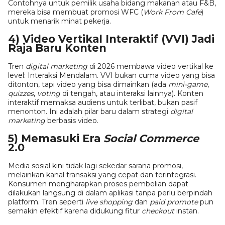
Contohnya untuk pemilik usaha bidang makanan atau F&B,
mereka bisa membuat promosi WFC (
Work From Cafe
)
untuk menarik minat pekerja.
4) Video Vertikal Interaktif (VVI) Jadi
Raja Baru Konten
Tren
digital marketing
di 2026 membawa video vertikal ke
level: Interaksi Mendalam. VVI bukan cuma video yang bisa
ditonton, tapi video yang bisa dimainkan (ada
mini-game
,
quizzes
,
voting
di tengah, atau interaksi lainnya). Konten
interaktif memaksa audiens untuk terlibat, bukan pasif
menonton. Ini adalah pilar baru dalam strategi
digital
marketing
berbasis video.
5) Memasuki Era
Social Commerce
2.0
Media sosial kini tidak lagi sekedar sarana promosi,
melainkan kanal transaksi yang cepat dan terintegrasi.
Konsumen mengharapkan proses pembelian dapat
dilakukan langsung di dalam aplikasi tanpa perlu berpindah
platform. Tren seperti
live shopping
dan
paid promote
pun
semakin efektif karena didukung fitur
checkout
instan.