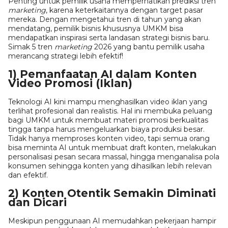
Penting untuk pemilik usaha memperhatikan prediksi tren
marketing
, karena keterkaitannya dengan target pasar
mereka. Dengan mengetahui tren di tahun yang akan
mendatang, pemilik bisnis khususnya UMKM bisa
mendapatkan inspirasi serta landasan strategi bisnis baru.
Simak 5 tren
marketing
2026 yang bantu pemilik usaha
merancang strategi lebih efektif!
1) Pemanfaatan AI dalam Konten
Video Promosi (Iklan)
Teknologi AI kini mampu menghasilkan video iklan yang
terlihat profesional dan realistis. Hal ini membuka peluang
bagi UMKM untuk membuat materi promosi berkualitas
tingga tanpa harus mengeluarkan biaya produksi besar.
Tidak hanya memproses konten video, tapi semua orang
bisa meminta AI untuk membuat draft konten, melakukan
personalisasi pesan secara massal, hingga menganalisa pola
konsumen sehingga konten yang dihasilkan lebih relevan
dan efektif.
2) Konten Otentik Semakin Diminati
dan Dicari
Meskipun penggunaan AI memudahkan pekerjaan hampir