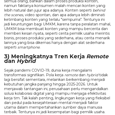
semua orang, bahkan dalam proses produksi konten,
namun faktanya konsumen malah mencari konten yang
lebih natural dan jujur apa adanya. Konten seperti
behind
the scenes
, video spontan, dan apa adanya lebih diminati
ketimbang konten yang terlalu "sempurna". Tentunya ini
jadi keuntungan bagi UMKM, karena tanpa peralatan mahal,
UMKM bisa membuat konten yang mampu bercerita dan
memberi kesan nyata, seperti cerita pemilik usaha merintis
bisnis, proses produksi yang sederhana, atau cerita menarik
lainnya yang bisa dikemas hanya dengan alat sederhana
seperti
smartphone
.
3) Meningkatnya Tren Kerja
Remote
dan
Hybrid
Sejak pandemi COVID-19, dunia kerja mengalami
transformasi signifikan. Pola kerja
remote
dan
hybrid
tidak
lagi bersifat sementara, melainkan berkembang menjadi
kebutuhan jangka panjang hingga 2025-2026. Untuk
menjawab tantangan ini, perusahaan perlu mengandalkan
solusi kolaborasi digital yang mampu menjaga efektivitas
kerja tim. Tak kalah penting, lingkungan kerja yang fleksibel
dan pedul pada kesejahteraan mental menjadi faktor
utama dalam mempertahankan sumber daya manusia
terbaik. Tentunya ini jadi kesempatan bagi pemilik usaha.