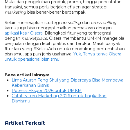
Mulai dari pengelolaan produk, promo, hingga pencatatan
transaksi, semua perlu berjalan efisien agar strategi
marketing
bisa benar-benar berdampak.
Selain menerapkan strategi
up-selling
dan
cross-selling
,
kamu juga bisa mengoptimalkan pemasaran dengan
aplikasi kasir Olsera
. Dilengkapi fitur yang terintegrasi
dengan
marketplace
, Olsera membantu UMKM mengelola
penjualan dengan lebih praktis dan terukur. Masih banyak
fitur lain yang #SelaluAda untuk mendukung pertumbuhan
bisnismu, apa pun jenis usahanya.
Yuk, Tanya-tanya Olsera
untuk operasional bisnismu!
Baca artikel lainnya:
Lima Aturan Feng Shui yang Dipercaya Bisa Membawa
Keberkahan Bisnis
Potensi Ekspor 2026 untuk UMKM
Catat! 5 Tren Marketing 2026 untuk Tingkatkan
Bisnismu
Artikel Terkait